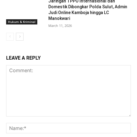
Jaringan TPPO Internasional dan
Domestik Dibongkar Polda Sulut, Admin
Judi Online Kamboja hingga LC
Manokwari
Hukum & Kriminal
March 11, 2026
LEAVE A REPLY
Comment:
Na