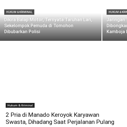
HUKUM & KRIMINAL
HUKUM & KRI
Dikira Balap Motor, Ternyata Taruhan Lari,
Jaringan 
Sekelompok Pemuda di Tomohon
Dibongkar
Dibubarkan Polisi
Kamboja 
Hukum & Kriminal
2 Pria di Manado Keroyok Karyawan
Swasta, Dihadang Saat Perjalanan Pulang