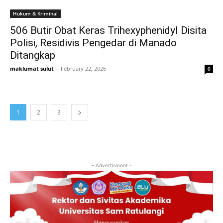
Hukum & Kriminal
506 Butir Obat Keras Trihexyphenidyl Disita
Polisi, Residivis Pengedar di Manado
Ditangkap
maklumat sulut
-
February 22, 2026
0
1
2
3
- Advertisment -