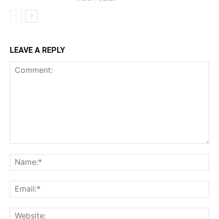
LEAVE A REPLY
Comment:
Na
Ema
Web