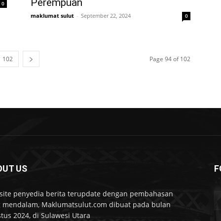
Perempuan
0
maklumat sulut
-
September 22, 2024
0
102
Page 94 of 102
OUT US
F
ite penyedia berita terupdate dengan pembahasan
 mendalam, Maklumatsulut.com dibuat pada bulan
tus 2024, di Sulawesi Utara