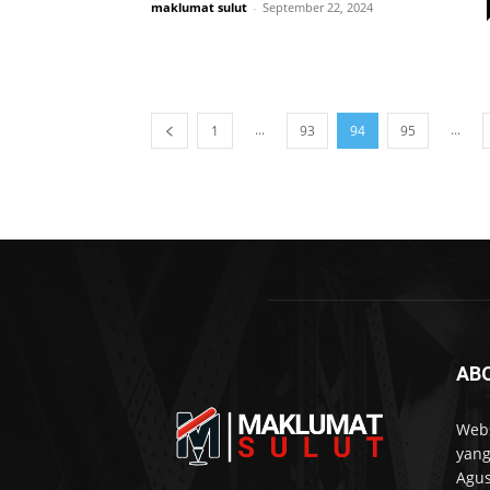
maklumat sulut
-
September 22, 2024
...
...
1
93
94
95
AB
Webs
yang
Agus