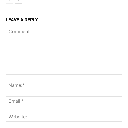
LEAVE A REPLY
Comment:
Na
Ema
Web