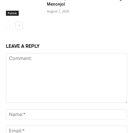
Menonjol
August 1, 2026
Politik
LEAVE A REPLY
Comment:
Na
Ema