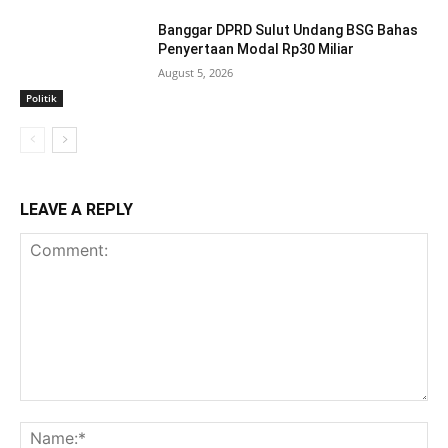
Banggar DPRD Sulut Undang BSG Bahas
Penyertaan Modal Rp30 Miliar
August 5, 2026
Politik
LEAVE A REPLY
Comment:
Na