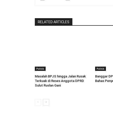
RELATED ARTICLES
Politik
Politik
Masalah BPJS hingga Jalan Rusak
Banggar DP
Terkuak di Reses Anggota DPRD
Bahas Penye
Sulut Ruslan Gani