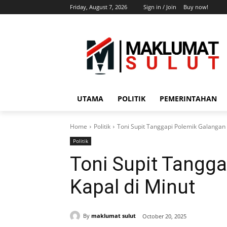
Friday, August 7, 2026
Sign in / Join
Buy now!
UTAMA
POLITIK
PEMERINTAHAN
Home
Politik
Toni Supit Tanggapi Polemik Galangan 
Politik
Toni Supit Tangg
Kapal di Minut
By
maklumat sulut
October 20, 2025