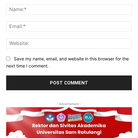
Comment:
Na
Ema
Web
Save my name, email, and website in this browser for the
next time I comment.
- Advertisment -