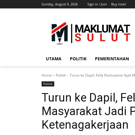
Sunday, August 9, 2026
Sign in / Join
Buy now!
UTAMA
POLITIK
PEMERINTAHAN
Home
Politik
Turun ke Dapil, Felly Runtuwene Ajak 
Politik
Turun ke Dapil, F
Masyarakat Jadi 
Ketenagakerjaan