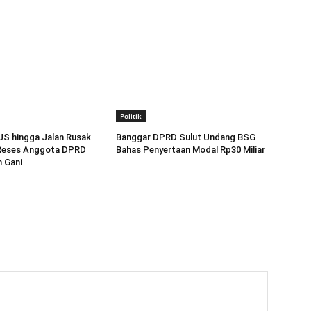
Politik
JS hingga Jalan Rusak
Banggar DPRD Sulut Undang BSG
 Reses Anggota DPRD
Bahas Penyertaan Modal Rp30 Miliar
n Gani