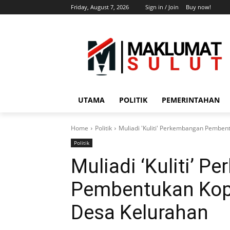
Friday, August 7, 2026
Sign in / Join
Buy now!
UTAMA
POLITIK
PEMERINTAHAN
Home
Politik
Muliadi 'Kuliti' Perkembangan Pemben
Politik
Muliadi ‘Kuliti’ 
Pembentukan Kope
Desa Kelurahan