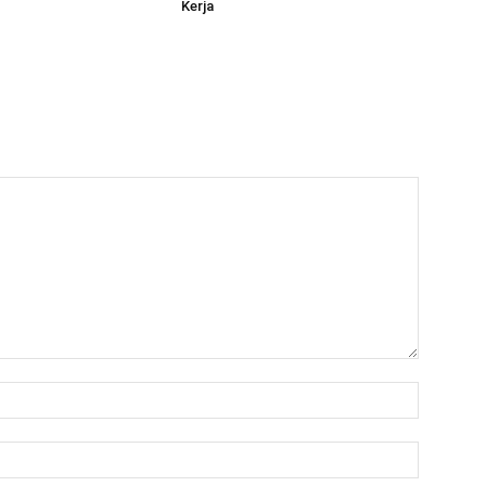
Kerja
Name:*
Email:*