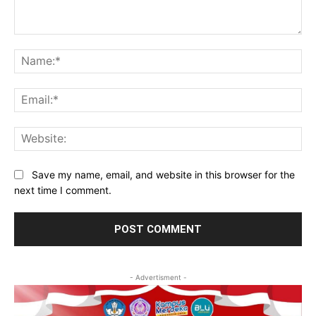
Comment:
Na
Ema
Web
Save my name, email, and website in this browser for the
next time I comment.
- Advertisment -