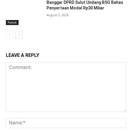
Banggar DPRD Sulut Undang BSG Bahas
Penyertaan Modal Rp30 Miliar
August 5, 2026
Politik
LEAVE A REPLY
Comment:
Na