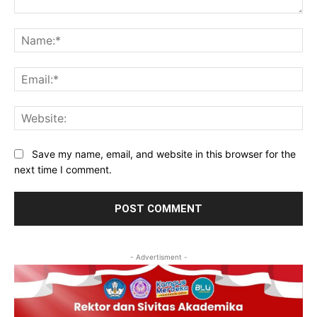
Comment:
Na
Ema
Web
Save my name, email, and website in this browser for the
next time I comment.
- Advertisment -