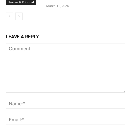
Hukum & Kriminal
March 11, 2026
LEAVE A REPLY
Comment:
Na
Ema