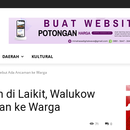
DAERAH
KULTURAL
w Sebut Ada Ancaman ke Warga
h di Laikit, Walukow
an ke Warga
71
0