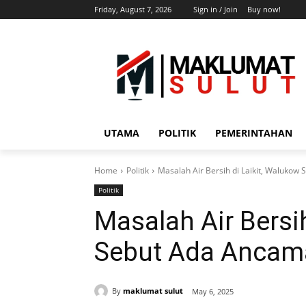
Friday, August 7, 2026
Sign in / Join
Buy now!
UTAMA
POLITIK
PEMERINTAHAN
Home
Politik
Masalah Air Bersih di Laikit, Waluko
Politik
Masalah Air Bersi
Sebut Ada Ancam
By
maklumat sulut
May 6, 2025