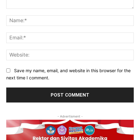
Comment:
Na
Ema
Web
Save my name, email, and website in this browser for the
next time I comment.
- Advertisment -