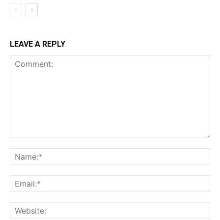
LEAVE A REPLY
Comment:
Na
Ema
Web