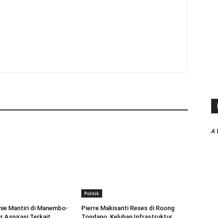
A 
Politik
ie Mantiri di Manembo-
Pierre Makisanti Reses di Roong
r Aspirasi Terkait
Tondano, Keluhan Infrastruktur