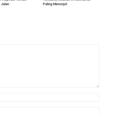
 Jalan
Paling Menonjol
Name:*
Email:*