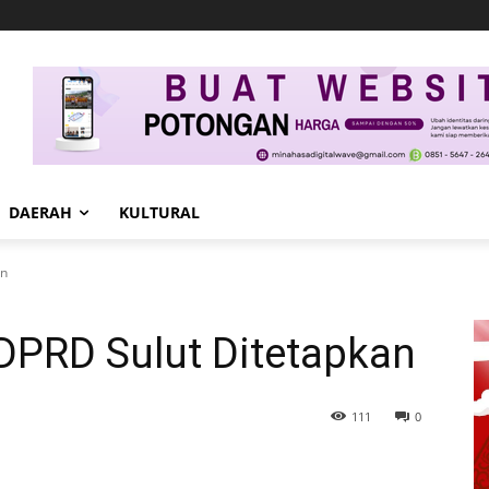
DAERAH
KULTURAL
an
DPRD Sulut Ditetapkan
111
0