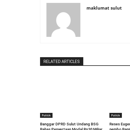
maklumat sulut
RELATED ARTICLES
Politik
Politik
Banggar DPRD Sulut Undang BSG
Reses Eugen
Bahas Penyertaan Modal Rp30 Miliar
nembo Banji