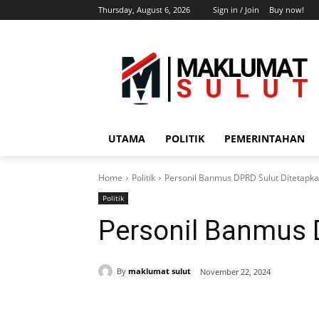
Thursday, August 6, 2026
Sign in / Join
Buy now!
UTAMA
POLITIK
PEMERINTAHAN
Home
Politik
Personil Banmus DPRD Sulut Ditetapk
Politik
Personil Banmus 
By
maklumat sulut
November 22, 2024
Share