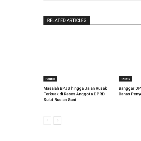
RELATED ARTICLES
Politik
Politik
Masalah BPJS hingga Jalan Rusak
Banggar DP
Terkuak di Reses Anggota DPRD
Bahas Penye
Sulut Ruslan Gani