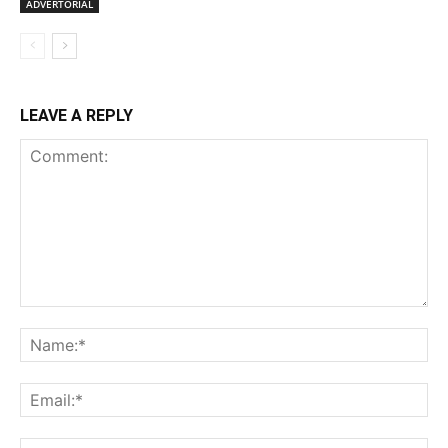
ADVERTORIAL
LEAVE A REPLY
Comment:
Na
Ema
Web