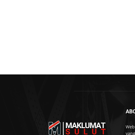
AB
Webs
yang