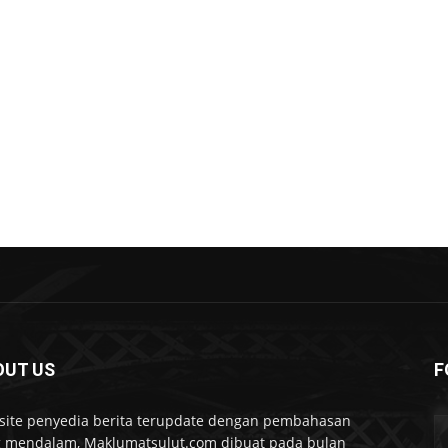
OUT US
F
ite penyedia berita terupdate dengan pembahasan
 mendalam, Maklumatsulut.com dibuat pada bulan