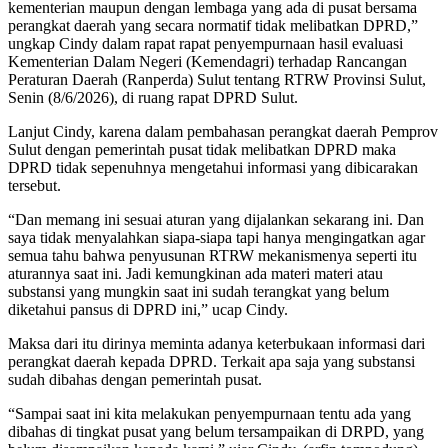
kementerian maupun dengan lembaga yang ada di pusat bersama
perangkat daerah yang secara normatif tidak melibatkan DPRD,”
ungkap Cindy dalam rapat rapat penyempurnaan hasil evaluasi
Kementerian Dalam Negeri (Kemendagri) terhadap Rancangan
Peraturan Daerah (Ranperda) Sulut tentang RTRW Provinsi Sulut,
Senin (8/6/2026), di ruang rapat DPRD Sulut.
Lanjut Cindy, karena dalam pembahasan perangkat daerah Pemprov
Sulut dengan pemerintah pusat tidak melibatkan DPRD maka
DPRD tidak sepenuhnya mengetahui informasi yang dibicarakan
tersebut.
“Dan memang ini sesuai aturan yang dijalankan sekarang ini. Dan
saya tidak menyalahkan siapa-siapa tapi hanya mengingatkan agar
semua tahu bahwa penyusunan RTRW mekanismenya seperti itu
aturannya saat ini. Jadi kemungkinan ada materi materi atau
substansi yang mungkin saat ini sudah terangkat yang belum
diketahui pansus di DPRD ini,” ucap Cindy.
Maksa dari itu dirinya meminta adanya keterbukaan informasi dari
perangkat daerah kepada DPRD. Terkait apa saja yang substansi
sudah dibahas dengan pemerintah pusat.
“Sampai saat ini kita melakukan penyempurnaan tentu ada yang
dibahas di tingkat pusat yang belum tersampaikan di DRPD, yang