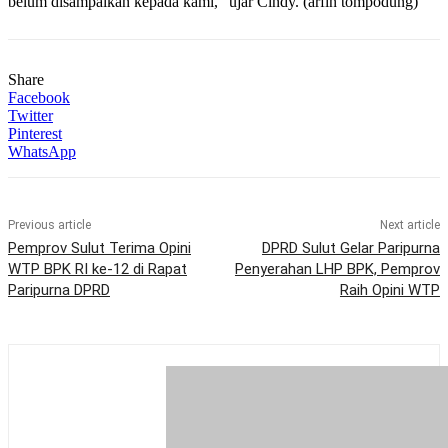
belum disampaikan kepada kami,” ujar Cindy. (arfin tompodung)
Share
Facebook
Twitter
Pinterest
WhatsApp
Previous article
Next article
Pemprov Sulut Terima Opini
DPRD Sulut Gelar Paripurna
WTP BPK RI ke-12 di Rapat
Penyerahan LHP BPK, Pemprov
Paripurna DPRD
Raih Opini WTP