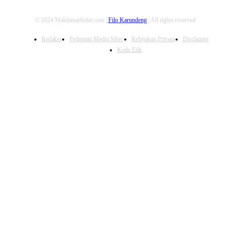
© 2024 MaklumatSulut.com |
Filo Karundeng
| All rights reserved
Redaksi
Pedoman Media Siber
Kebijakan Privasi
Disclaimer
Kode Etik