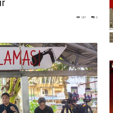
ir
187
0