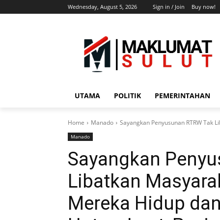
Wednesday, August 5, 2026
Sign in / Join
Buy now!
UTAMA
POLITIK
PEMERINTAHAN
Home
Manado
Sayangkan Penyusunan RTRW Tak Lib
Manado
Sayangkan Penyu
Libatkan Masyara
Mereka Hidup dan