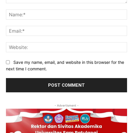
Comment:
Na
Ema
Web
Save my name, email, and website in this browser for the
next time I comment.
- Advertisment -