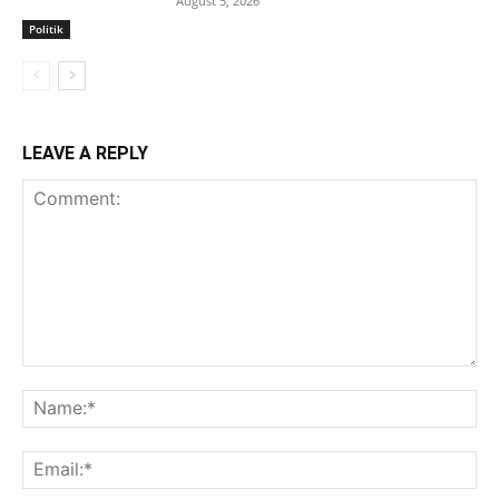
August 5, 2026
Politik
LEAVE A REPLY
Comment:
Na
Ema