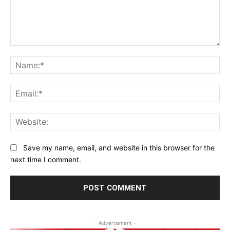
Comment:
Na
Ema
Web
Save my name, email, and website in this browser for the
next time I comment.
- Advertisment -