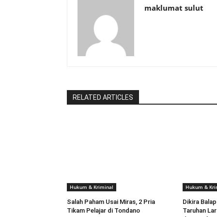
maklumat sulut
RELATED ARTICLES
Hukum & Kriminal
Hukum & Kri
Salah Paham Usai Miras, 2 Pria
Dikira Bala
Tikam Pelajar di Tondano
Taruhan La