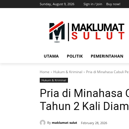
Sunday, August 9, 2026
Sign in / Join
Buy now!
UTAMA
POLITIK
PEMERINTAHAN
Home
Hukum & Kriminal
Pria di Minahasa Cabuli Pe
Hukum & Kriminal
Pria di Minahasa C
Tahun 2 Kali Diam
By
maklumat sulut
February 28, 2026