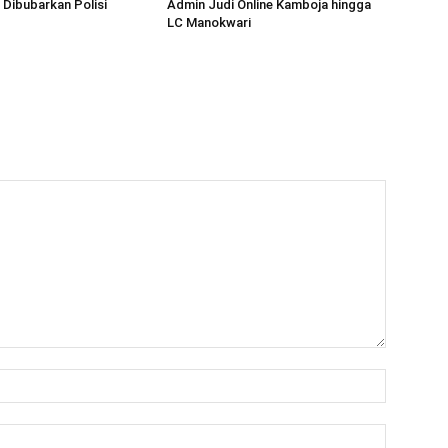
Dibubarkan Polisi
Admin Judi Online Kamboja hingga
LC Manokwari
Name:*
Email:*