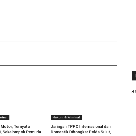
A 
minal
Hukum & Kriminal
p Motor, Ternyata
Jaringan TPPO Internasional dan
ri, Sekelompok Pemuda
Domestik Dibongkar Polda Sulut,