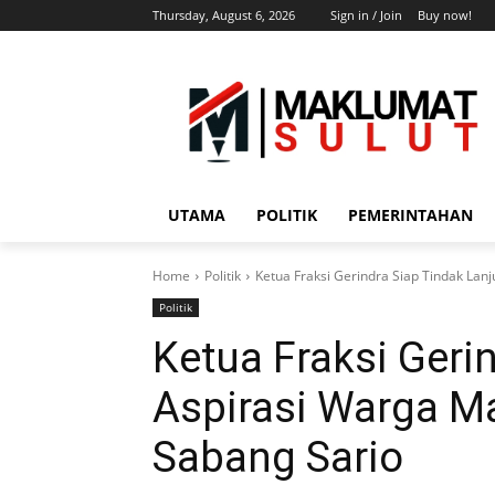
Thursday, August 6, 2026
Sign in / Join
Buy now!
UTAMA
POLITIK
PEMERINTAHAN
Home
Politik
Ketua Fraksi Gerindra Siap Tindak Lan
Politik
Ketua Fraksi Geri
Aspirasi Warga M
Sabang Sario