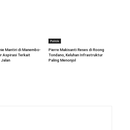
Politik
ie Mantiri di Manembo-
Pierre Makisanti Reses di Roong
r Aspirasi Terkait
Tondano, Keluhan Infrastruktur
 Jalan
Paling Menonjol