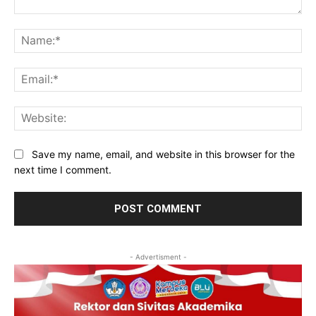
Comment:
Na
Ema
Web
Save my name, email, and website in this browser for the
next time I comment.
- Advertisment -