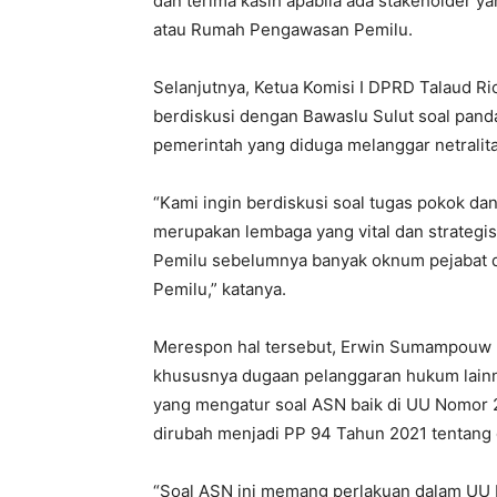
dan terima kasih apabila ada stakeholder y
atau Rumah Pengawasan Pemilu.
Selanjutnya, Ketua Komisi I DPRD Talaud Ri
berdiskusi dengan Bawaslu Sulut soal pand
pemerintah yang diduga melanggar netralita
“Kami ingin berdiskusi soal tugas pokok d
merupakan lembaga yang vital dan strategis
Pemilu sebelumnya banyak oknum pejabat d
Pemilu,” katanya.
Merespon hal tersebut, Erwin Sumampouw m
khususnya dugaan pelanggaran hukum lainny
yang mengatur soal ASN baik di UU Nomor
dirubah menjadi PP 94 Tahun 2021 tentang 
“Soal ASN ini memang perlakuan dalam UU 