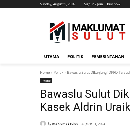
Sunday, August 9, 2026
Sign in / Join
Buy now!
UTAMA
POLITIK
PEMERINTAHAN
Home
Politik
Bawaslu Sulut Dikunjungi DPRD Talaud,
Politik
Bawaslu Sulut Dik
Kasek Aldrin Urai
By
maklumat sulut
August 11, 2024