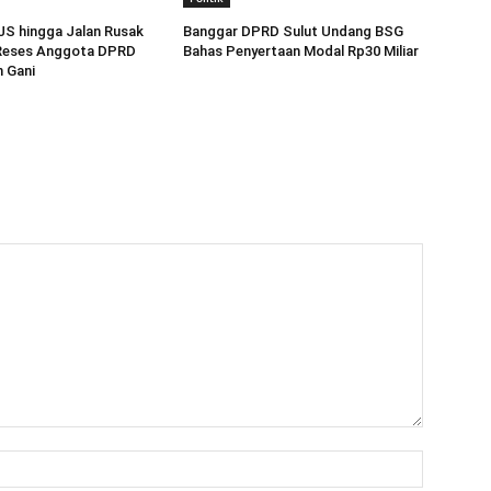
JS hingga Jalan Rusak
Banggar DPRD Sulut Undang BSG
 Reses Anggota DPRD
Bahas Penyertaan Modal Rp30 Miliar
n Gani
Name:*