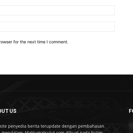
Email:*
Website:
rowser for the next time I comment.
OUT US
F
ite penyedia berita terupdate dengan pembahasan
 mendalam, Maklumatsulut.com dibuat pada bulan